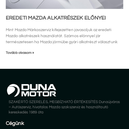
EREDETI MAZDA ALKATRÉSZEK ELŐNYEI
Mint Mazda Márkaszerviz kifejezetten javasoljuk az eredeti
Mazda alkatrészek használatát. Számos előnnyel jár
természetesen ha Mazda járműbe gyári alkatrészt választunk
Tovább olvasom »
SZAKÉRTŐ SZERELÉS, MEGBÍZHATÓ ÉRTÉKESÍTÉS Dunaújváros
– Autószerviz, hivatalos Mazda szakszerviz és használtautó
kereskedés 1989 óta
Cégünk