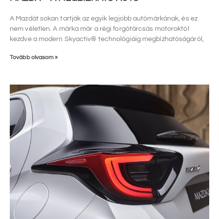
A Mazdát sokan tartják az egyik legjobb autómárkának, és ez
nem véletlen. A márka már a régi forgótárcsás motoroktól
kezdve a modern Skyactiv® technológiáig megbízhatóságáról,
Tovább olvasom »