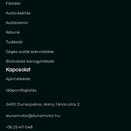
Főoldal
Autóvásárlás
Autószerviz
Rólunk
Tudástár
Céges autók szervizelése
Biztosítási kárügyintézés
Kapcsolat
Ajánlatkérés
Időpontfoglalás
2400 Dunaújváros, Arany János utca 2.
dunamotor@dunamotor.hu
+36 25 411 048