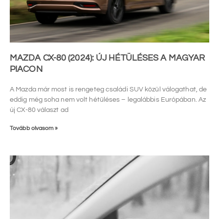
MAZDA CX-80 (2024): ÚJ HÉTÜLÉSES A MAGYAR
PIACON
A Mazda már most is rengeteg családi SUV közül válogathat, de
eddig még soha nem volt hétüléses – legalábbis Európában. Az
új CX-80 választ ad
Tovább olvasom »